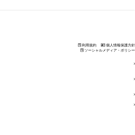
利用規約
個⼈情報保護⽅針
ソーシャルメディア・ポリシー