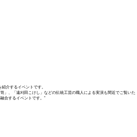
を紹介するイベントです。
箪笥」、「遠刈田こけし」などの伝統工芸の職人による実演も間近でご覧いた
融合するイベントです。”