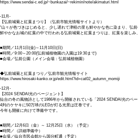
https://www.sendai-c.ed.jp/~bunkazai/~rekimin/note/akimaturi.html
-11月-
【弘前城菊と紅葉まつり】（弘前市観光情報サイトより）
“山々が色づきはじめると、少し遅れて津軽の里も鮮やかな色に染まり、弘前公園
鮮やかなお城の紅葉の中で行われる弘前城菊と紅葉まつりは、紅葉を楽しみ、お
■期間／11月1日(金)～11月10日(日)
■時間／9:00～20:00(弘前城植物園の入園は19:30まで)
■会場／弘前公園（メイン会場：弘前城植物園）
◆弘前城菊と紅葉まつり／弘前市観光情報サイト
https://www.hirosaki-kanko.or.jp/edit.html?id=cat02_autumn_momiji
-12月-
【2024 SENDAI光のページェント】
仙台の冬の風物詩として1986年から開催されている「2024 SENDAI光のペ
4列のケヤキに50万球のLEDが灯る光景は圧巻です。
今年も開催に向けて準備中です。
■期間／12月6日（金）～ 12月25日（水）（予定）
■時間／（詳細準備中）
■会場／仙台市民会館から国分町通（予定）