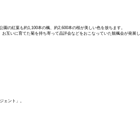
の紅葉も約1,100本の楓、約2,600本の桜が美しい色を放ちます。
互いに育てた菊を持ち寄って品評会などをおこなっていた観楓会が発展し、昭和
ージェント」。