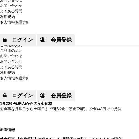
お問い合わせ
NOMADormy｜好きな街があなたの住まいになる
お問い合わせ
Mobile
よくある質問
サービス
Menu
利用規約
ノマドーミーとは
個人情報保護方針
新着情報
物件情報
物件情報
ログイン
会員登録
地図で見る
ご利用の流れ
ご利用の流れ
お問い合わせ
お問い合わせ
よくある質問
利用規約
個人情報保護方針
ログイン
会員登録
1食220円(税込)からの良心価格
お食事を月曜日から土曜日まで朝夕2食、朝食220円、夕食440円でご提供
新着情報