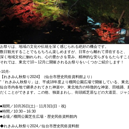
お祭りは、地域の文化や伝統を深く感じられる絶好の機会です。
数日観光することでももちろん楽しめますが、日常から離れて滞在すると、
深く地域文化に触れられ、心の豊かさを育み、精神的な安らぎをもたらすこ
それでは、東北で10～12月に開催されるお祭りをいくつかご紹介します！
-10月-
【れきみん秋祭り2024】（仙台市歴史民俗資料館より）
“「れきみん秋祭り」は、平成18年度より榴岡公園広場で開催している、東
仙台市内各地で継承されてきた神楽や、東北地方の特徴的な神楽、田植踊、
だくことができます。この他、独楽まわし、街頭紙芝居などの大道芸、ジャ
■期間／10月26日(土)・11月3日(日・祝)
■時間／10:30～16:30
■会場／榴岡公園芝生広場・歴史民俗資料館内
◆れきみん秋祭り2024／仙台市歴史民俗資料館