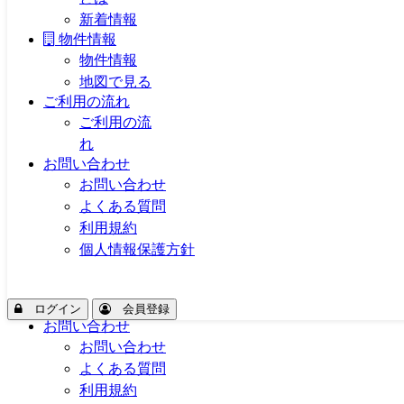
新着情報
NOMADormy｜好きな街が
物件情報
物件情報
地図で見る
Mobile
ご利用の流れ
Menu
サービス
ご利用の流
ノマドーミー
れ
とは
お問い合わせ
新着情報
お問い合わせ
物件情報
よくある質問
物件情報
利用規約
地図で見る
個人情報保護方針
ご利用の流れ
ご利用の流
れ
ログイン
会員登録
お問い合わせ
お問い合わせ
よくある質問
利用規約